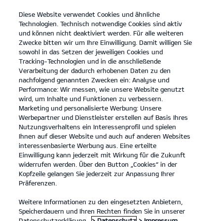
Diese Website verwendet Cookies und ähnliche
open
Technologien. Technisch notwendige Cookies sind aktiv
menu
und können nicht deaktiviert werden. Für alle weiteren
KONTAKT
Zwecke bitten wir um Ihre Einwilligung. Damit willigen Sie
sowohl in das Setzen der jeweiligen Cookies und
Tracking-Technologien und in die anschließende
Technische Daten
Verarbeitung der dadurch erhobenen Daten zu den
nachfolgend genannten Zwecken ein: Analyse und
...
...
TECHNISCHE DATEN
Performance: Wir messen, wie unsere Website genutzt
wird, um Inhalte und Funktionen zu verbessern.
DER KIA NIRO - TECHNISCHE DATEN
Marketing und personalisierte Werbung: Unsere
Werbepartner und Dienstleister erstellen auf Basis Ihres
Nutzungsverhaltens ein Interessenprofil und spielen
PREISLISTE
Ihnen auf dieser Website und auch auf anderen Websites
interessenbasierte Werbung aus. Eine erteilte
Einwilligung kann jederzeit mit Wirkung für die Zukunft
widerrufen werden. Über den Button „Cookies“ in der
Kopfzeile gelangen Sie jederzeit zur Anpassung Ihrer
Abmessungen
Präferenzen.
Weitere Informationen zu den eingesetzten Anbietern,
Speicherdauern und Ihren Rechten finden Sie in unserer
Datenschutzerklärung.
> Datenschutz
> Impressum