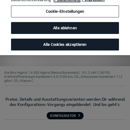
Cookie-Einstellungen
Alle ablehnen
Alle Cookies akzeptieren
Kia Niro Hybrid 1.6 GDI Hybrid (Benzin/Automatik); 101,5 kW (138 PS):
Kraftstoffverbrauch kombiniert 4,9 l/100 km; CO₂-Emissionen kombiniert 112
g/km. CO₂-Klasse C.
Preise, Details und Ausstattungsvarianten werden Dir während
des Konfigurations-Vorgangs eingeblendet. Und los geht's.
KONFIGURATOR