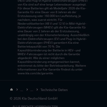
(HEV) und Plug-in Hybrid-Elektrofahrzeugen (PHEV)
von Kia sind auf eine lange Lebensdauer ausgelegt.
Für diese Batterien gilt ab Modelljahr 2026 die Kia-
Garantie für eine Dauer von 8 Jahren ab der
Erstzulassung oder 160.000 km Laufleistung, je
nachdem, was zuerst eintritt. Für
Niedervoltbatterien (48 V und 12 V) in Mild-Hybrid-
Elektrofahrzeugen (MHEV) gilt die Kia-Garantie für
eine Dauer von 2 Jahren ab der Erstzulassung,
unabhängig von der Kilometerleistung. Ausschließlich
bei den Elektrofahrzeugen (EV) und Plug-in Hybrid-
Elektrofahrzeugen (PHEV) garantiert Kia eine
Batteriekapazität von 70 %. Die
Kapazitätsminderung der Batterie in HEV- und
MHEV-Fahrzeugen ist nicht durch die Garantie
abgedeckt. Wie du einer möglichen
Kapazitätsminderung entgegenwirken kannst,
entnimmst du bitte der Betriebsanleitung. Weitere
Informationen zur Kia-Garantie findest du unter
www.kia.com/de/garantie.
...
...
Technische Daten
© 2026 Kia Deutschland GmbH
- ALLE RECHTE VORBEHALTEN.