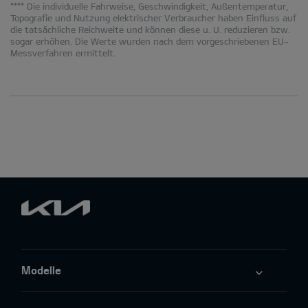
**** Die individuelle Fahrweise, Geschwindigkeit, Außentemperatur,
Topografie und Nutzung elektrischer Verbraucher haben Einfluss auf
die tatsächliche Reichweite und können diese u. U. reduzieren bzw.
sogar erhöhen. Die Werte wurden nach dem vorgeschriebenen EU-
Messverfahren ermittelt.
Modelle