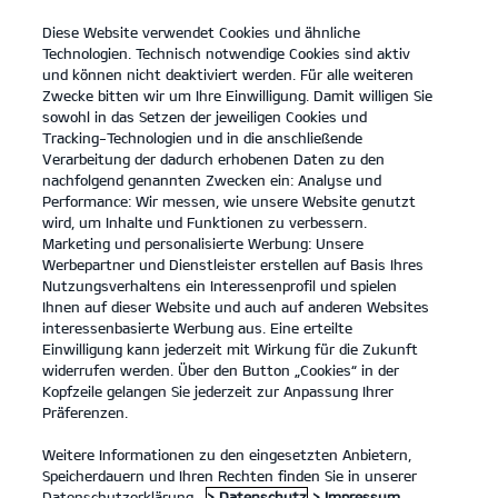
Diese Website verwendet Cookies und ähnliche
open
Technologien. Technisch notwendige Cookies sind aktiv
menu
und können nicht deaktiviert werden. Für alle weiteren
KONTAKT
Zwecke bitten wir um Ihre Einwilligung. Damit willigen Sie
sowohl in das Setzen der jeweiligen Cookies und
Tracking-Technologien und in die anschließende
ANGEBOTSANFRAGE
Verarbeitung der dadurch erhobenen Daten zu den
nachfolgend genannten Zwecken ein: Analyse und
Performance: Wir messen, wie unsere Website genutzt
wird, um Inhalte und Funktionen zu verbessern.
Marketing und personalisierte Werbung: Unsere
Werbepartner und Dienstleister erstellen auf Basis Ihres
Nutzungsverhaltens ein Interessenprofil und spielen
Ihnen auf dieser Website und auch auf anderen Websites
Modelle
interessenbasierte Werbung aus. Eine erteilte
Einwilligung kann jederzeit mit Wirkung für die Zukunft
widerrufen werden. Über den Button „Cookies“ in der
Business
Kopfzeile gelangen Sie jederzeit zur Anpassung Ihrer
Präferenzen.
Angebote
Weitere Informationen zu den eingesetzten Anbietern,
Speicherdauern und Ihren Rechten finden Sie in unserer
Datenschutzerklärung.
> Datenschutz
> Impressum